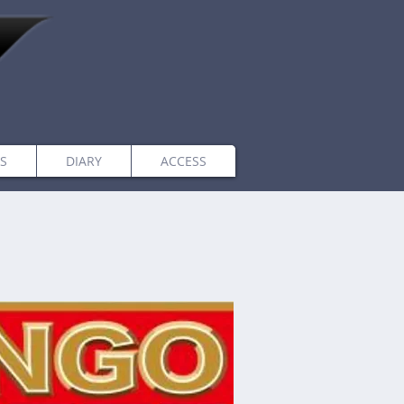
S
DIARY
ACCESS